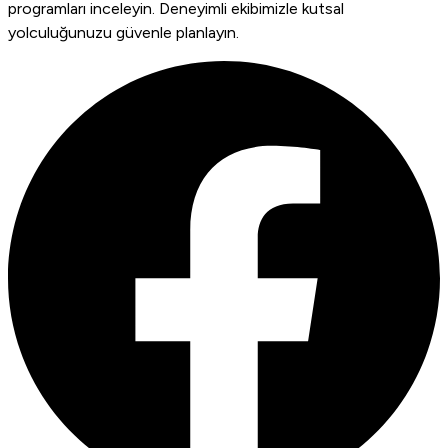
programları inceleyin. Deneyimli ekibimizle kutsal
yolculuğunuzu güvenle planlayın.