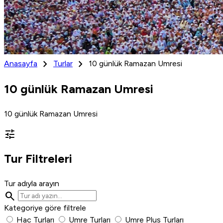
chevron_right
chevron_right
Anasayfa
Turlar
10 günlük Ramazan Umresi
10 günlük Ramazan Umresi
10 günlük Ramazan Umresi
tune
Tur Filtreleri
Tur adıyla arayın
search
Kategoriye göre filtrele
Hac Turları
Umre Turları
Umre Plus Turları