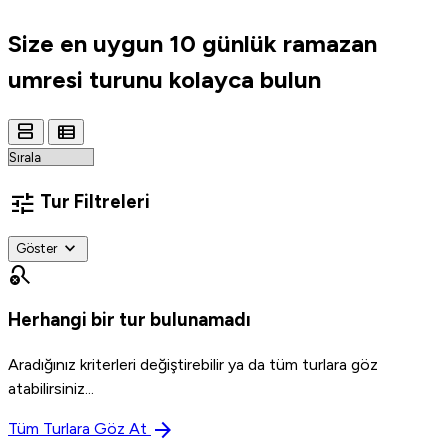
Size en uygun
10 günlük ramazan
umresi turunu
kolayca bulun
view_agenda
view_list
tune
Tur Filtreleri
expand_more
Göster
search_off
Herhangi bir tur bulunamadı
Aradığınız kriterleri değiştirebilir ya da tüm turlara göz
atabilirsiniz...
arrow_forward
Tüm Turlara Göz At