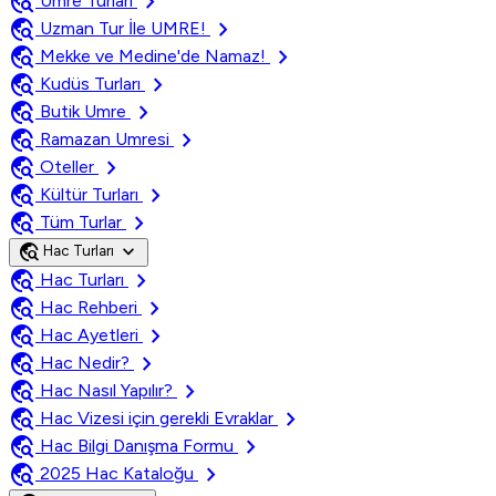
travel_explore
chevron_right
Umre Turları
travel_explore
chevron_right
Uzman Tur İle UMRE!
travel_explore
chevron_right
Mekke ve Medine'de Namaz!
travel_explore
chevron_right
Kudüs Turları
travel_explore
chevron_right
Butik Umre
travel_explore
chevron_right
Ramazan Umresi
travel_explore
chevron_right
Oteller
travel_explore
chevron_right
Kültür Turları
travel_explore
chevron_right
Tüm Turlar
travel_explore
expand_more
Hac Turları
travel_explore
chevron_right
Hac Turları
travel_explore
chevron_right
Hac Rehberi
travel_explore
chevron_right
Hac Ayetleri
travel_explore
chevron_right
Hac Nedir?
travel_explore
chevron_right
Hac Nasıl Yapılır?
travel_explore
chevron_right
Hac Vizesi için gerekli Evraklar
travel_explore
chevron_right
Hac Bilgi Danışma Formu
travel_explore
chevron_right
2025 Hac Kataloğu