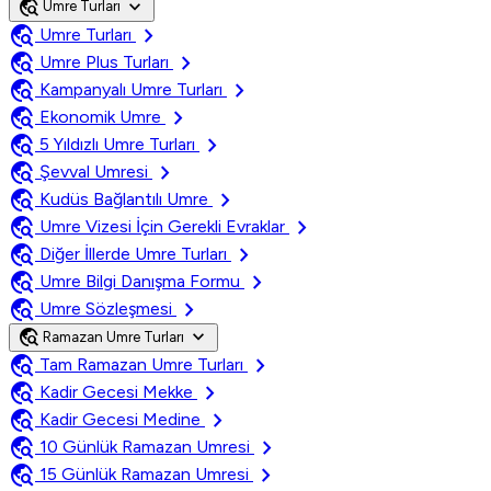
travel_explore
expand_more
Umre Turları
travel_explore
chevron_right
Umre Turları
travel_explore
chevron_right
Umre Plus Turları
travel_explore
chevron_right
Kampanyalı Umre Turları
travel_explore
chevron_right
Ekonomik Umre
travel_explore
chevron_right
5 Yıldızlı Umre Turları
travel_explore
chevron_right
Şevval Umresi
travel_explore
chevron_right
Kudüs Bağlantılı Umre
travel_explore
chevron_right
Umre Vizesi İçin Gerekli Evraklar
travel_explore
chevron_right
Diğer İllerde Umre Turları
travel_explore
chevron_right
Umre Bilgi Danışma Formu
travel_explore
chevron_right
Umre Sözleşmesi
travel_explore
expand_more
Ramazan Umre Turları
travel_explore
chevron_right
Tam Ramazan Umre Turları
travel_explore
chevron_right
Kadir Gecesi Mekke
travel_explore
chevron_right
Kadir Gecesi Medine
travel_explore
chevron_right
10 Günlük Ramazan Umresi
travel_explore
chevron_right
15 Günlük Ramazan Umresi