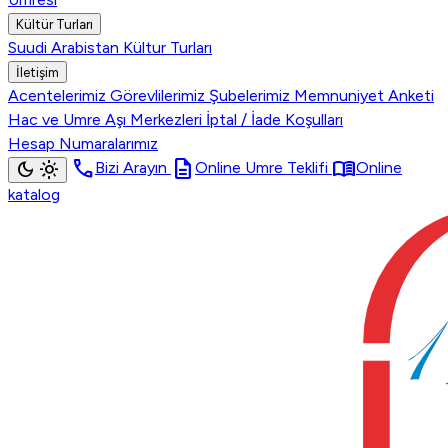
Kültür Turları
Suudi Arabistan Kültur Turları
İletişim
Acentelerimiz
Görevlilerimiz
Şubelerimiz
Memnuniyet Anketi
Hac ve Umre Aşı Merkezleri
İptal / İade Koşulları
Hesap Numaralarımız
call
description
menu_book
dark_mode
light_mode
Bizi Arayın
Online Umre Teklifi
Online
katalog