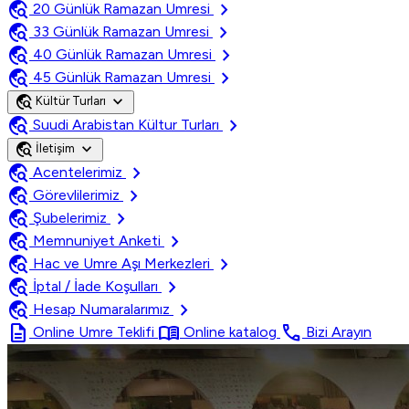
travel_explore
chevron_right
20 Günlük Ramazan Umresi
travel_explore
chevron_right
33 Günlük Ramazan Umresi
travel_explore
chevron_right
40 Günlük Ramazan Umresi
travel_explore
chevron_right
45 Günlük Ramazan Umresi
travel_explore
expand_more
Kültür Turları
travel_explore
chevron_right
Suudi Arabistan Kültur Turları
travel_explore
expand_more
İletişim
travel_explore
chevron_right
Acentelerimiz
travel_explore
chevron_right
Görevlilerimiz
travel_explore
chevron_right
Şubelerimiz
travel_explore
chevron_right
Memnuniyet Anketi
travel_explore
chevron_right
Hac ve Umre Aşı Merkezleri
travel_explore
chevron_right
İptal / İade Koşulları
travel_explore
chevron_right
Hesap Numaralarımız
description
menu_book
call
Online Umre Teklifi
Online katalog
Bizi Arayın