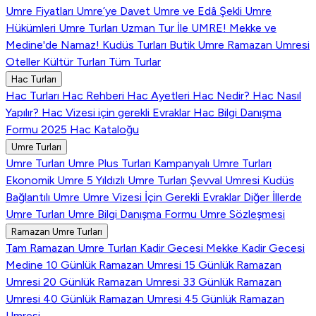
Umre Fiyatları
Umre’ye Davet
Umre ve Edâ Şekli
Umre
Hükümleri
Umre Turları
Uzman Tur İle UMRE!
Mekke ve
Medine'de Namaz!
Kudüs Turları
Butik Umre
Ramazan Umresi
Oteller
Kültür Turları
Tüm Turlar
Hac Turları
Hac Turları
Hac Rehberi
Hac Ayetleri
Hac Nedir?
Hac Nasıl
Yapılır?
Hac Vizesi için gerekli Evraklar
Hac Bilgi Danışma
Formu
2025 Hac Kataloğu
Umre Turları
Umre Turları
Umre Plus Turları
Kampanyalı Umre Turları
Ekonomik Umre
5 Yıldızlı Umre Turları
Şevval Umresi
Kudüs
Bağlantılı Umre
Umre Vizesi İçin Gerekli Evraklar
Diğer İllerde
Umre Turları
Umre Bilgi Danışma Formu
Umre Sözleşmesi
Ramazan Umre Turları
Tam Ramazan Umre Turları
Kadir Gecesi Mekke
Kadir Gecesi
Medine
10 Günlük Ramazan Umresi
15 Günlük Ramazan
Umresi
20 Günlük Ramazan Umresi
33 Günlük Ramazan
Umresi
40 Günlük Ramazan Umresi
45 Günlük Ramazan
Umresi