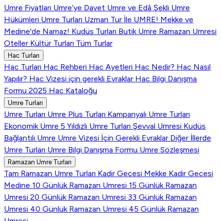
Umre Fiyatları
Umre’ye Davet
Umre ve Edâ Şekli
Umre
Hükümleri
Umre Turları
Uzman Tur İle UMRE!
Mekke ve
Medine'de Namaz!
Kudüs Turları
Butik Umre
Ramazan Umresi
Oteller
Kültür Turları
Tüm Turlar
Hac Turları
Hac Turları
Hac Rehberi
Hac Ayetleri
Hac Nedir?
Hac Nasıl
Yapılır?
Hac Vizesi için gerekli Evraklar
Hac Bilgi Danışma
Formu
2025 Hac Kataloğu
Umre Turları
Umre Turları
Umre Plus Turları
Kampanyalı Umre Turları
Ekonomik Umre
5 Yıldızlı Umre Turları
Şevval Umresi
Kudüs
Bağlantılı Umre
Umre Vizesi İçin Gerekli Evraklar
Diğer İllerde
Umre Turları
Umre Bilgi Danışma Formu
Umre Sözleşmesi
Ramazan Umre Turları
Tam Ramazan Umre Turları
Kadir Gecesi Mekke
Kadir Gecesi
Medine
10 Günlük Ramazan Umresi
15 Günlük Ramazan
Umresi
20 Günlük Ramazan Umresi
33 Günlük Ramazan
Umresi
40 Günlük Ramazan Umresi
45 Günlük Ramazan
Umresi