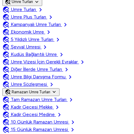
travel_explore
expand_more
Umre Turları
travel_explore
chevron_right
Umre Turları
travel_explore
chevron_right
Umre Plus Turları
travel_explore
chevron_right
Kampanyalı Umre Turları
travel_explore
chevron_right
Ekonomik Umre
travel_explore
chevron_right
5 Yıldızlı Umre Turları
travel_explore
chevron_right
Şevval Umresi
travel_explore
chevron_right
Kudüs Bağlantılı Umre
travel_explore
chevron_right
Umre Vizesi İçin Gerekli Evraklar
travel_explore
chevron_right
Diğer İllerde Umre Turları
travel_explore
chevron_right
Umre Bilgi Danışma Formu
travel_explore
chevron_right
Umre Sözleşmesi
travel_explore
expand_more
Ramazan Umre Turları
travel_explore
chevron_right
Tam Ramazan Umre Turları
travel_explore
chevron_right
Kadir Gecesi Mekke
travel_explore
chevron_right
Kadir Gecesi Medine
travel_explore
chevron_right
10 Günlük Ramazan Umresi
travel_explore
chevron_right
15 Günlük Ramazan Umresi