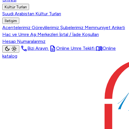
Kültür Turları
Suudi Arabistan Kültur Turları
İletişim
Acentelerimiz
Görevlilerimiz
Şubelerimiz
Memnuniyet Anketi
Hac ve Umre Aşı Merkezleri
İptal / İade Koşulları
Hesap Numaralarımız
call
description
menu_book
dark_mode
light_mode
Bizi Arayın
Online Umre Teklifi
Online
katalog