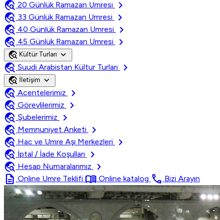
travel_explore
chevron_right
20 Günlük Ramazan Umresi
travel_explore
chevron_right
33 Günlük Ramazan Umresi
travel_explore
chevron_right
40 Günlük Ramazan Umresi
travel_explore
chevron_right
45 Günlük Ramazan Umresi
travel_explore
expand_more
Kültür Turları
travel_explore
chevron_right
Suudi Arabistan Kültur Turları
travel_explore
expand_more
İletişim
travel_explore
chevron_right
Acentelerimiz
travel_explore
chevron_right
Görevlilerimiz
travel_explore
chevron_right
Şubelerimiz
travel_explore
chevron_right
Memnuniyet Anketi
travel_explore
chevron_right
Hac ve Umre Aşı Merkezleri
travel_explore
chevron_right
İptal / İade Koşulları
travel_explore
chevron_right
Hesap Numaralarımız
description
menu_book
call
Online Umre Teklifi
Online katalog
Bizi Arayın