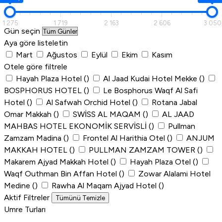
1 275
1 719
2 163
2 606
3 050
Gün seçin
Aya göre listeletin
Mart
Ağustos
Eylül
Ekim
Kasım
Otele göre filtrele
Hayah Plaza Hotel
()
Al Jaad Kudai Hotel Mekke
()
BOSPHORUS HOTEL
()
Le Bosphorus Waqf Al Safi
Hotel
()
Al Safwah Orchid Hotel
()
Rotana Jabal
Omar Makkah
()
SWİSS AL MAQAM
()
AL JAAD
MAHBAS HOTEL EKONOMİK SERVİSLİ
()
Pullman
Zamzam Madina
()
Frontel Al Harithia Otel
()
ANJUM
MAKKAH HOTEL
()
PULLMAN ZAMZAM TOWER
()
Makarem Ajyad Makkah Hotel
()
Hayah Plaza Otel
()
Waqf Outhman Bin Affan Hotel
()
Zowar Alalami Hotel
Medine
()
Rawha Al Maqam Ajyad Hotel
()
Aktif Filtreler
Tümünü Temizle
Umre Turları