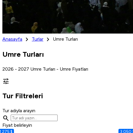
chevron_right
chevron_right
Anasayfa
Turlar
Umre Turları
Umre Turları
2026 - 2027 Umre Turları - Umre Fiyatları
tune
Tur Filtreleri
Tur adıyla arayın
search
Fiyat belirleyin
1 275 $
3 050 