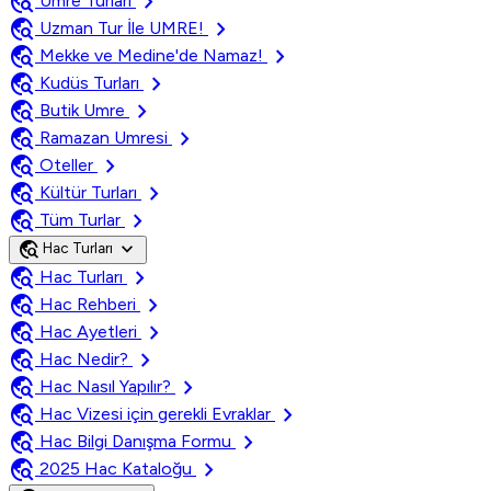
travel_explore
chevron_right
Umre Turları
travel_explore
chevron_right
Uzman Tur İle UMRE!
travel_explore
chevron_right
Mekke ve Medine'de Namaz!
travel_explore
chevron_right
Kudüs Turları
travel_explore
chevron_right
Butik Umre
travel_explore
chevron_right
Ramazan Umresi
travel_explore
chevron_right
Oteller
travel_explore
chevron_right
Kültür Turları
travel_explore
chevron_right
Tüm Turlar
travel_explore
expand_more
Hac Turları
travel_explore
chevron_right
Hac Turları
travel_explore
chevron_right
Hac Rehberi
travel_explore
chevron_right
Hac Ayetleri
travel_explore
chevron_right
Hac Nedir?
travel_explore
chevron_right
Hac Nasıl Yapılır?
travel_explore
chevron_right
Hac Vizesi için gerekli Evraklar
travel_explore
chevron_right
Hac Bilgi Danışma Formu
travel_explore
chevron_right
2025 Hac Kataloğu