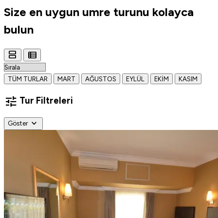
Size en uygun
umre turunu
kolayca
bulun
view_agenda
view_list
TÜM TURLAR
MART
AĞUSTOS
EYLÜL
EKIM
KASIM
tune
Tur Filtreleri
expand_more
Göster