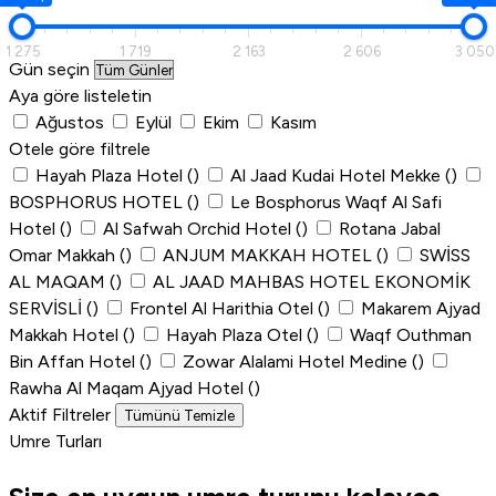
1 275
1 719
2 163
2 606
3 050
Gün seçin
Aya göre listeletin
Ağustos
Eylül
Ekim
Kasım
Otele göre filtrele
Hayah Plaza Hotel
()
Al Jaad Kudai Hotel Mekke
()
BOSPHORUS HOTEL
()
Le Bosphorus Waqf Al Safi
Hotel
()
Al Safwah Orchid Hotel
()
Rotana Jabal
Omar Makkah
()
ANJUM MAKKAH HOTEL
()
SWİSS
AL MAQAM
()
AL JAAD MAHBAS HOTEL EKONOMİK
SERVİSLİ
()
Frontel Al Harithia Otel
()
Makarem Ajyad
Makkah Hotel
()
Hayah Plaza Otel
()
Waqf Outhman
Bin Affan Hotel
()
Zowar Alalami Hotel Medine
()
Rawha Al Maqam Ajyad Hotel
()
Aktif Filtreler
Tümünü Temizle
Umre Turları