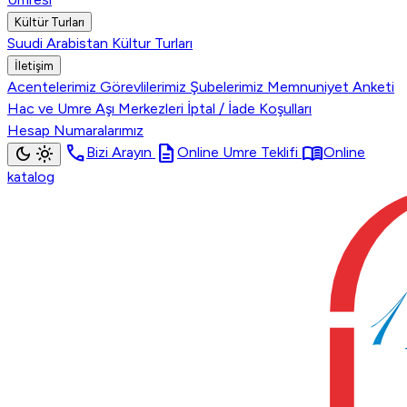
Kültür Turları
Suudi Arabistan Kültur Turları
İletişim
Acentelerimiz
Görevlilerimiz
Şubelerimiz
Memnuniyet Anketi
Hac ve Umre Aşı Merkezleri
İptal / İade Koşulları
Hesap Numaralarımız
call
description
menu_book
dark_mode
light_mode
Bizi Arayın
Online Umre Teklifi
Online
katalog