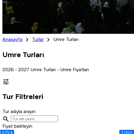
chevron_right
chevron_right
Anasayfa
Turlar
Umre Turları
Umre Turları
2026 - 2027 Umre Turları - Umre Fiyatları
tune
Tur Filtreleri
Tur adıyla arayın
search
Fiyat belirleyin
1 275 $
3 050 