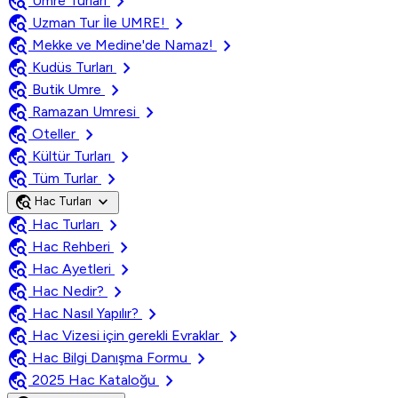
travel_explore
chevron_right
Umre Turları
travel_explore
chevron_right
Uzman Tur İle UMRE!
travel_explore
chevron_right
Mekke ve Medine'de Namaz!
travel_explore
chevron_right
Kudüs Turları
travel_explore
chevron_right
Butik Umre
travel_explore
chevron_right
Ramazan Umresi
travel_explore
chevron_right
Oteller
travel_explore
chevron_right
Kültür Turları
travel_explore
chevron_right
Tüm Turlar
travel_explore
expand_more
Hac Turları
travel_explore
chevron_right
Hac Turları
travel_explore
chevron_right
Hac Rehberi
travel_explore
chevron_right
Hac Ayetleri
travel_explore
chevron_right
Hac Nedir?
travel_explore
chevron_right
Hac Nasıl Yapılır?
travel_explore
chevron_right
Hac Vizesi için gerekli Evraklar
travel_explore
chevron_right
Hac Bilgi Danışma Formu
travel_explore
chevron_right
2025 Hac Kataloğu