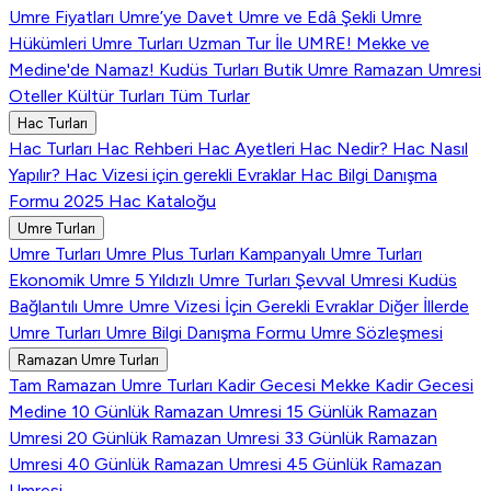
Umre Fiyatları
Umre’ye Davet
Umre ve Edâ Şekli
Umre
Hükümleri
Umre Turları
Uzman Tur İle UMRE!
Mekke ve
Medine'de Namaz!
Kudüs Turları
Butik Umre
Ramazan Umresi
Oteller
Kültür Turları
Tüm Turlar
Hac Turları
Hac Turları
Hac Rehberi
Hac Ayetleri
Hac Nedir?
Hac Nasıl
Yapılır?
Hac Vizesi için gerekli Evraklar
Hac Bilgi Danışma
Formu
2025 Hac Kataloğu
Umre Turları
Umre Turları
Umre Plus Turları
Kampanyalı Umre Turları
Ekonomik Umre
5 Yıldızlı Umre Turları
Şevval Umresi
Kudüs
Bağlantılı Umre
Umre Vizesi İçin Gerekli Evraklar
Diğer İllerde
Umre Turları
Umre Bilgi Danışma Formu
Umre Sözleşmesi
Ramazan Umre Turları
Tam Ramazan Umre Turları
Kadir Gecesi Mekke
Kadir Gecesi
Medine
10 Günlük Ramazan Umresi
15 Günlük Ramazan
Umresi
20 Günlük Ramazan Umresi
33 Günlük Ramazan
Umresi
40 Günlük Ramazan Umresi
45 Günlük Ramazan
Umresi