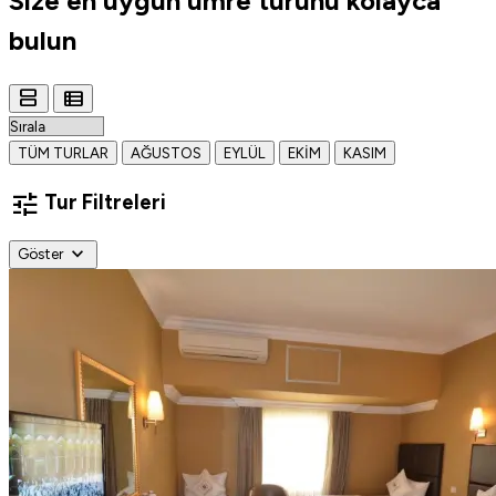
Size en uygun
umre turunu
kolayca
bulun
view_agenda
view_list
TÜM TURLAR
AĞUSTOS
EYLÜL
EKIM
KASIM
tune
Tur Filtreleri
expand_more
Göster