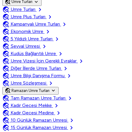
travel_explore
expand_more
Umre Turları
travel_explore
chevron_right
Umre Turları
travel_explore
chevron_right
Umre Plus Turları
travel_explore
chevron_right
Kampanyalı Umre Turları
travel_explore
chevron_right
Ekonomik Umre
travel_explore
chevron_right
5 Yıldızlı Umre Turları
travel_explore
chevron_right
Şevval Umresi
travel_explore
chevron_right
Kudüs Bağlantılı Umre
travel_explore
chevron_right
Umre Vizesi İçin Gerekli Evraklar
travel_explore
chevron_right
Diğer İllerde Umre Turları
travel_explore
chevron_right
Umre Bilgi Danışma Formu
travel_explore
chevron_right
Umre Sözleşmesi
travel_explore
expand_more
Ramazan Umre Turları
travel_explore
chevron_right
Tam Ramazan Umre Turları
travel_explore
chevron_right
Kadir Gecesi Mekke
travel_explore
chevron_right
Kadir Gecesi Medine
travel_explore
chevron_right
10 Günlük Ramazan Umresi
travel_explore
chevron_right
15 Günlük Ramazan Umresi