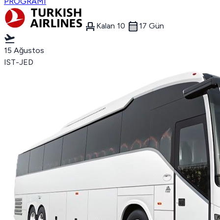
PROGRAMI
event_seat
calendar_month
Kalan 10
17 Gün
flight_takeoff
15 Ağustos
IST-JED