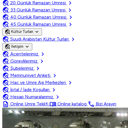
travel_explore
chevron_right
20 Günlük Ramazan Umresi
travel_explore
chevron_right
33 Günlük Ramazan Umresi
travel_explore
chevron_right
40 Günlük Ramazan Umresi
travel_explore
chevron_right
45 Günlük Ramazan Umresi
travel_explore
expand_more
Kültür Turları
travel_explore
chevron_right
Suudi Arabistan Kültur Turları
travel_explore
expand_more
İletişim
travel_explore
chevron_right
Acentelerimiz
travel_explore
chevron_right
Görevlilerimiz
travel_explore
chevron_right
Şubelerimiz
travel_explore
chevron_right
Memnuniyet Anketi
travel_explore
chevron_right
Hac ve Umre Aşı Merkezleri
travel_explore
chevron_right
İptal / İade Koşulları
travel_explore
chevron_right
Hesap Numaralarımız
description
menu_book
call
Online Umre Teklifi
Online katalog
Bizi Arayın