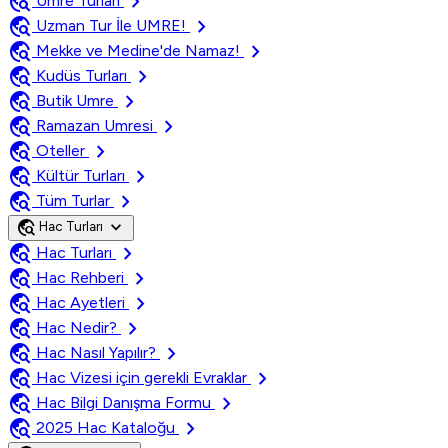
travel_explore
chevron_right
Umre Turları
travel_explore
chevron_right
Uzman Tur İle UMRE!
travel_explore
chevron_right
Mekke ve Medine'de Namaz!
travel_explore
chevron_right
Kudüs Turları
travel_explore
chevron_right
Butik Umre
travel_explore
chevron_right
Ramazan Umresi
travel_explore
chevron_right
Oteller
travel_explore
chevron_right
Kültür Turları
travel_explore
chevron_right
Tüm Turlar
travel_explore
expand_more
Hac Turları
travel_explore
chevron_right
Hac Turları
travel_explore
chevron_right
Hac Rehberi
travel_explore
chevron_right
Hac Ayetleri
travel_explore
chevron_right
Hac Nedir?
travel_explore
chevron_right
Hac Nasıl Yapılır?
travel_explore
chevron_right
Hac Vizesi için gerekli Evraklar
travel_explore
chevron_right
Hac Bilgi Danışma Formu
travel_explore
chevron_right
2025 Hac Kataloğu