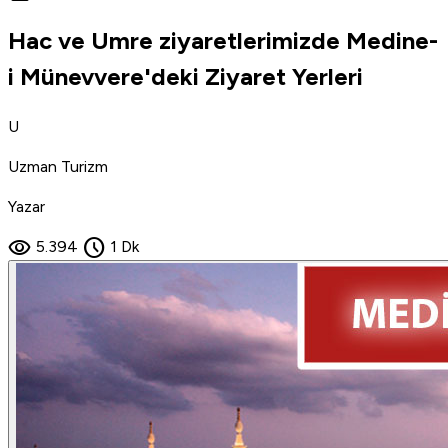
Hac ve Umre ziyaretlerimizde Medine-
i Münevvere'deki Ziyaret Yerleri
U
Uzman Turizm
Yazar
visibility
schedule
5.394
1 Dk