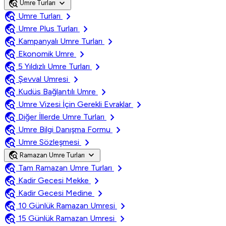
travel_explore
expand_more
Umre Turları
travel_explore
chevron_right
Umre Turları
travel_explore
chevron_right
Umre Plus Turları
travel_explore
chevron_right
Kampanyalı Umre Turları
travel_explore
chevron_right
Ekonomik Umre
travel_explore
chevron_right
5 Yıldızlı Umre Turları
travel_explore
chevron_right
Şevval Umresi
travel_explore
chevron_right
Kudüs Bağlantılı Umre
travel_explore
chevron_right
Umre Vizesi İçin Gerekli Evraklar
travel_explore
chevron_right
Diğer İllerde Umre Turları
travel_explore
chevron_right
Umre Bilgi Danışma Formu
travel_explore
chevron_right
Umre Sözleşmesi
travel_explore
expand_more
Ramazan Umre Turları
travel_explore
chevron_right
Tam Ramazan Umre Turları
travel_explore
chevron_right
Kadir Gecesi Mekke
travel_explore
chevron_right
Kadir Gecesi Medine
travel_explore
chevron_right
10 Günlük Ramazan Umresi
travel_explore
chevron_right
15 Günlük Ramazan Umresi