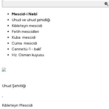
zoom_in
Mescid-i Nebî
Uhud ve uhud şehidliği
Kıbleteyn mescidi
Fetih mescidleri
Kuba mescidi
Cuma mescidi
Cennetü-‘l - bakî’
Hz. Osman kuyusu
Uhud Şehitliği
,
Kıbleteyn Mescidi