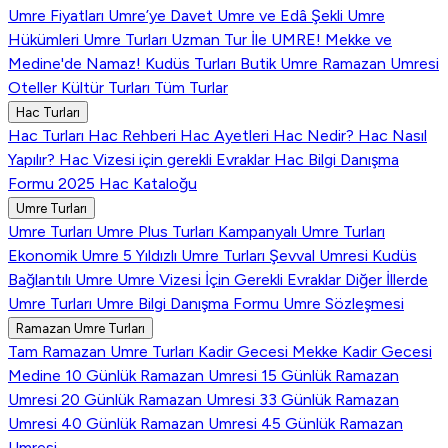
Umre Fiyatları
Umre’ye Davet
Umre ve Edâ Şekli
Umre
Hükümleri
Umre Turları
Uzman Tur İle UMRE!
Mekke ve
Medine'de Namaz!
Kudüs Turları
Butik Umre
Ramazan Umresi
Oteller
Kültür Turları
Tüm Turlar
Hac Turları
Hac Turları
Hac Rehberi
Hac Ayetleri
Hac Nedir?
Hac Nasıl
Yapılır?
Hac Vizesi için gerekli Evraklar
Hac Bilgi Danışma
Formu
2025 Hac Kataloğu
Umre Turları
Umre Turları
Umre Plus Turları
Kampanyalı Umre Turları
Ekonomik Umre
5 Yıldızlı Umre Turları
Şevval Umresi
Kudüs
Bağlantılı Umre
Umre Vizesi İçin Gerekli Evraklar
Diğer İllerde
Umre Turları
Umre Bilgi Danışma Formu
Umre Sözleşmesi
Ramazan Umre Turları
Tam Ramazan Umre Turları
Kadir Gecesi Mekke
Kadir Gecesi
Medine
10 Günlük Ramazan Umresi
15 Günlük Ramazan
Umresi
20 Günlük Ramazan Umresi
33 Günlük Ramazan
Umresi
40 Günlük Ramazan Umresi
45 Günlük Ramazan
Umresi