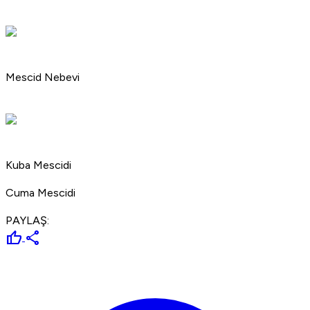
Mescid Nebevi
Kuba Mescidi
Cuma Mescidi
PAYLAŞ:
thumb_up
share