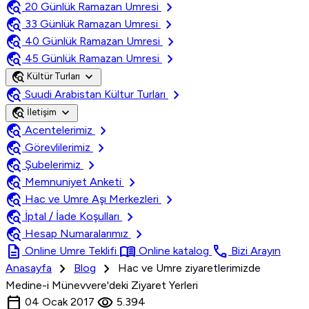
travel_explore
chevron_right
20 Günlük Ramazan Umresi
travel_explore
chevron_right
33 Günlük Ramazan Umresi
travel_explore
chevron_right
40 Günlük Ramazan Umresi
travel_explore
chevron_right
45 Günlük Ramazan Umresi
travel_explore
expand_more
Kültür Turları
travel_explore
chevron_right
Suudi Arabistan Kültur Turları
travel_explore
expand_more
İletişim
travel_explore
chevron_right
Acentelerimiz
travel_explore
chevron_right
Görevlilerimiz
travel_explore
chevron_right
Şubelerimiz
travel_explore
chevron_right
Memnuniyet Anketi
travel_explore
chevron_right
Hac ve Umre Aşı Merkezleri
travel_explore
chevron_right
İptal / İade Koşulları
travel_explore
chevron_right
Hesap Numaralarımız
description
menu_book
call
Online Umre Teklifi
Online katalog
Bizi Arayın
chevron_right
chevron_right
Anasayfa
Blog
Hac ve Umre ziyaretlerimizde
Medine-i Münevvere'deki Ziyaret Yerleri
calendar_today
visibility
04 Ocak 2017
5.394