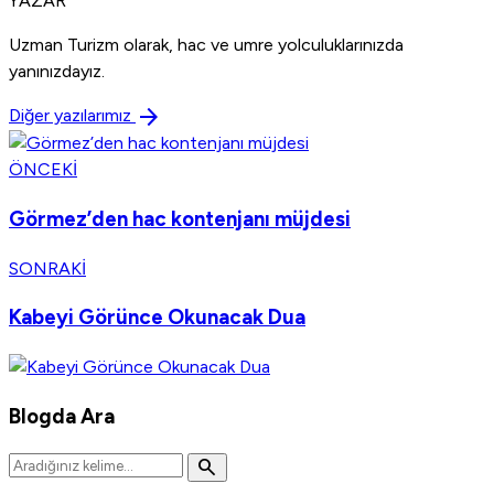
YAZAR
Uzman Turizm olarak, hac ve umre yolculuklarınızda
yanınızdayız.
arrow_forward
Diğer yazılarımız
ÖNCEKI
Görmez’den hac kontenjanı müjdesi
SONRAKI
Kabeyi Görünce Okunacak Dua
Blogda Ara
search