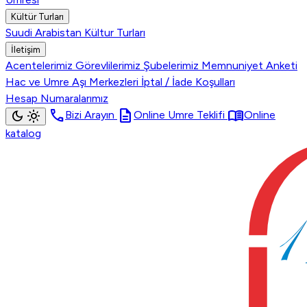
Kültür Turları
Suudi Arabistan Kültur Turları
İletişim
Acentelerimiz
Görevlilerimiz
Şubelerimiz
Memnuniyet Anketi
Hac ve Umre Aşı Merkezleri
İptal / İade Koşulları
Hesap Numaralarımız
call
description
menu_book
dark_mode
light_mode
Bizi Arayın
Online Umre Teklifi
Online
katalog