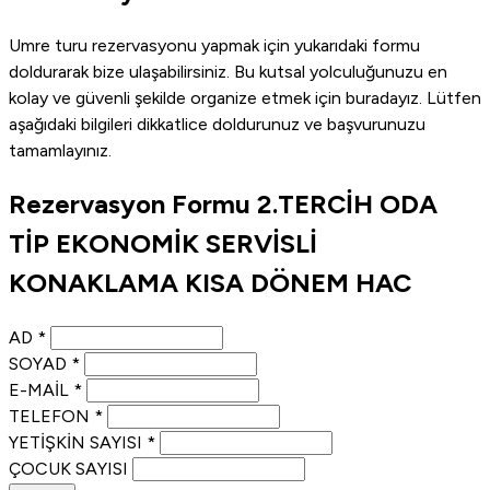
Umre turu rezervasyonu yapmak için yukarıdaki formu
doldurarak bize ulaşabilirsiniz. Bu kutsal yolculuğunuzu en
kolay ve güvenli şekilde organize etmek için buradayız. Lütfen
aşağıdaki bilgileri dikkatlice doldurunuz ve başvurunuzu
tamamlayınız.
Rezervasyon Formu
2.TERCİH ODA
TİP EKONOMİK SERVİSLİ
KONAKLAMA KISA DÖNEM HAC
AD
*
SOYAD
*
E-MAIL
*
TELEFON
*
YETIŞKIN SAYISI
*
ÇOCUK SAYISI