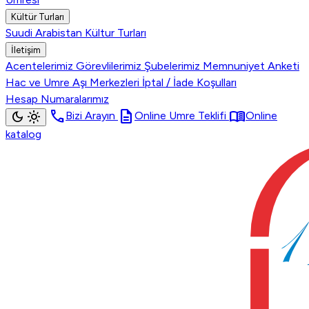
Kültür Turları
Suudi Arabistan Kültur Turları
İletişim
Acentelerimiz
Görevlilerimiz
Şubelerimiz
Memnuniyet Anketi
Hac ve Umre Aşı Merkezleri
İptal / İade Koşulları
Hesap Numaralarımız
call
description
menu_book
dark_mode
light_mode
Bizi Arayın
Online Umre Teklifi
Online
katalog