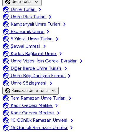
travel_explore
expand_more
Umre Turları
travel_explore
chevron_right
Umre Turları
travel_explore
chevron_right
Umre Plus Turları
travel_explore
chevron_right
Kampanyalı Umre Turları
travel_explore
chevron_right
Ekonomik Umre
travel_explore
chevron_right
5 Yıldızlı Umre Turları
travel_explore
chevron_right
Şevval Umresi
travel_explore
chevron_right
Kudüs Bağlantılı Umre
travel_explore
chevron_right
Umre Vizesi İçin Gerekli Evraklar
travel_explore
chevron_right
Diğer İllerde Umre Turları
travel_explore
chevron_right
Umre Bilgi Danışma Formu
travel_explore
chevron_right
Umre Sözleşmesi
travel_explore
expand_more
Ramazan Umre Turları
travel_explore
chevron_right
Tam Ramazan Umre Turları
travel_explore
chevron_right
Kadir Gecesi Mekke
travel_explore
chevron_right
Kadir Gecesi Medine
travel_explore
chevron_right
10 Günlük Ramazan Umresi
travel_explore
chevron_right
15 Günlük Ramazan Umresi