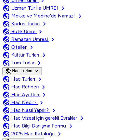
travel_explore
chevron_right
Umre Turları
travel_explore
chevron_right
Uzman Tur İle UMRE!
travel_explore
chevron_right
Mekke ve Medine'de Namaz!
travel_explore
chevron_right
Kudüs Turları
travel_explore
chevron_right
Butik Umre
travel_explore
chevron_right
Ramazan Umresi
travel_explore
chevron_right
Oteller
travel_explore
chevron_right
Kültür Turları
travel_explore
chevron_right
Tüm Turlar
travel_explore
expand_more
Hac Turları
travel_explore
chevron_right
Hac Turları
travel_explore
chevron_right
Hac Rehberi
travel_explore
chevron_right
Hac Ayetleri
travel_explore
chevron_right
Hac Nedir?
travel_explore
chevron_right
Hac Nasıl Yapılır?
travel_explore
chevron_right
Hac Vizesi için gerekli Evraklar
travel_explore
chevron_right
Hac Bilgi Danışma Formu
travel_explore
chevron_right
2025 Hac Kataloğu