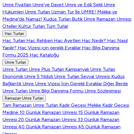
Umre Fiyatları
Umre’ye Davet
Umre ve Edâ Şekli
Umre
Hükümleri
Umre Turları
Uzman Tur İle UMRE!
Mekke ve
Medine'de Namaz!
Kudüs Turları
Butik Umre
Ramazan Umresi
Oteller
Kültür Turları
Tüm Turlar
Hac Turları
Hac Turları
Hac Rehberi
Hac Ayetleri
Hac Nedir?
Hac Nasıl
Yapılır?
Hac Vizesi için gerekli Evraklar
Hac Bilgi Danışma
Formu
2025 Hac Kataloğu
Umre Turları
Umre Turları
Umre Plus Turları
Kampanyalı Umre Turları
Ekonomik Umre
5 Yıldızlı Umre Turları
Şevval Umresi
Kudüs
Bağlantılı Umre
Umre Vizesi İçin Gerekli Evraklar
Diğer İllerde
Umre Turları
Umre Bilgi Danışma Formu
Umre Sözleşmesi
Ramazan Umre Turları
Tam Ramazan Umre Turları
Kadir Gecesi Mekke
Kadir Gecesi
Medine
10 Günlük Ramazan Umresi
15 Günlük Ramazan
Umresi
20 Günlük Ramazan Umresi
33 Günlük Ramazan
Umresi
40 Günlük Ramazan Umresi
45 Günlük Ramazan
Umresi