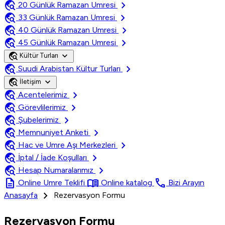
travel_explore
chevron_right
20 Günlük Ramazan Umresi
travel_explore
chevron_right
33 Günlük Ramazan Umresi
travel_explore
chevron_right
40 Günlük Ramazan Umresi
travel_explore
chevron_right
45 Günlük Ramazan Umresi
travel_explore
expand_more
Kültür Turları
travel_explore
chevron_right
Suudi Arabistan Kültur Turları
travel_explore
expand_more
İletişim
travel_explore
chevron_right
Acentelerimiz
travel_explore
chevron_right
Görevlilerimiz
travel_explore
chevron_right
Şubelerimiz
travel_explore
chevron_right
Memnuniyet Anketi
travel_explore
chevron_right
Hac ve Umre Aşı Merkezleri
travel_explore
chevron_right
İptal / İade Koşulları
travel_explore
chevron_right
Hesap Numaralarımız
description
menu_book
call
Online Umre Teklifi
Online katalog
Bizi Arayın
chevron_right
Anasayfa
Rezervasyon Formu
Rezervasyon Formu