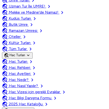
travel_explore
chevron_right
Umre Turları
travel_explore
chevron_right
Uzman Tur İle UMRE!
travel_explore
chevron_right
Mekke ve Medine'de Namaz!
travel_explore
chevron_right
Kudüs Turları
travel_explore
chevron_right
Butik Umre
travel_explore
chevron_right
Ramazan Umresi
travel_explore
chevron_right
Oteller
travel_explore
chevron_right
Kültür Turları
travel_explore
chevron_right
Tüm Turlar
travel_explore
expand_more
Hac Turları
travel_explore
chevron_right
Hac Turları
travel_explore
chevron_right
Hac Rehberi
travel_explore
chevron_right
Hac Ayetleri
travel_explore
chevron_right
Hac Nedir?
travel_explore
chevron_right
Hac Nasıl Yapılır?
travel_explore
chevron_right
Hac Vizesi için gerekli Evraklar
travel_explore
chevron_right
Hac Bilgi Danışma Formu
travel_explore
chevron_right
2025 Hac Kataloğu