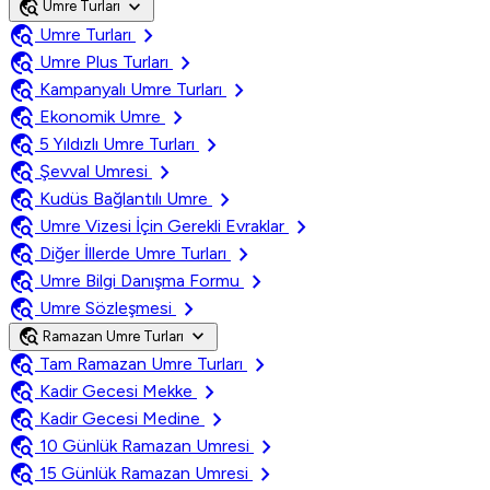
travel_explore
expand_more
Umre Turları
travel_explore
chevron_right
Umre Turları
travel_explore
chevron_right
Umre Plus Turları
travel_explore
chevron_right
Kampanyalı Umre Turları
travel_explore
chevron_right
Ekonomik Umre
travel_explore
chevron_right
5 Yıldızlı Umre Turları
travel_explore
chevron_right
Şevval Umresi
travel_explore
chevron_right
Kudüs Bağlantılı Umre
travel_explore
chevron_right
Umre Vizesi İçin Gerekli Evraklar
travel_explore
chevron_right
Diğer İllerde Umre Turları
travel_explore
chevron_right
Umre Bilgi Danışma Formu
travel_explore
chevron_right
Umre Sözleşmesi
travel_explore
expand_more
Ramazan Umre Turları
travel_explore
chevron_right
Tam Ramazan Umre Turları
travel_explore
chevron_right
Kadir Gecesi Mekke
travel_explore
chevron_right
Kadir Gecesi Medine
travel_explore
chevron_right
10 Günlük Ramazan Umresi
travel_explore
chevron_right
15 Günlük Ramazan Umresi