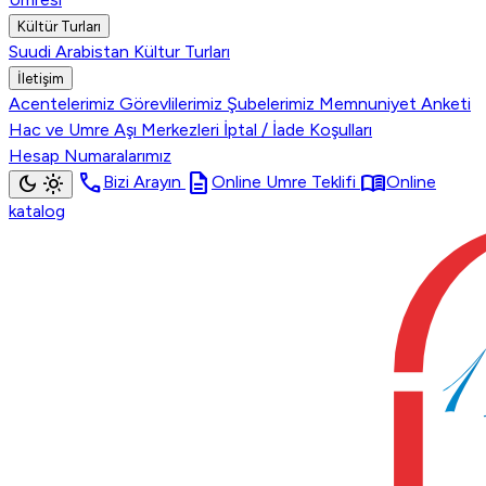
Kültür Turları
Suudi Arabistan Kültur Turları
İletişim
Acentelerimiz
Görevlilerimiz
Şubelerimiz
Memnuniyet Anketi
Hac ve Umre Aşı Merkezleri
İptal / İade Koşulları
Hesap Numaralarımız
call
description
menu_book
dark_mode
light_mode
Bizi Arayın
Online Umre Teklifi
Online
katalog