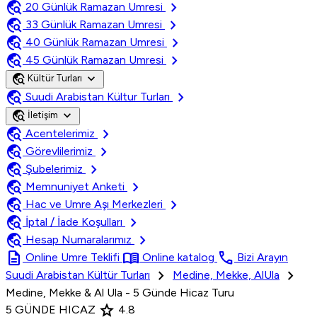
travel_explore
chevron_right
20 Günlük Ramazan Umresi
travel_explore
chevron_right
33 Günlük Ramazan Umresi
travel_explore
chevron_right
40 Günlük Ramazan Umresi
travel_explore
chevron_right
45 Günlük Ramazan Umresi
travel_explore
expand_more
Kültür Turları
travel_explore
chevron_right
Suudi Arabistan Kültur Turları
travel_explore
expand_more
İletişim
travel_explore
chevron_right
Acentelerimiz
travel_explore
chevron_right
Görevlilerimiz
travel_explore
chevron_right
Şubelerimiz
travel_explore
chevron_right
Memnuniyet Anketi
travel_explore
chevron_right
Hac ve Umre Aşı Merkezleri
travel_explore
chevron_right
İptal / İade Koşulları
travel_explore
chevron_right
Hesap Numaralarımız
description
menu_book
call
Online Umre Teklifi
Online katalog
Bizi Arayın
chevron_right
chevron_right
Suudi Arabistan Kültür Turları
Medine, Mekke, AlUla
Medine, Mekke & Al Ula - 5 Günde Hicaz Turu
star
5 GÜNDE HICAZ
4.8