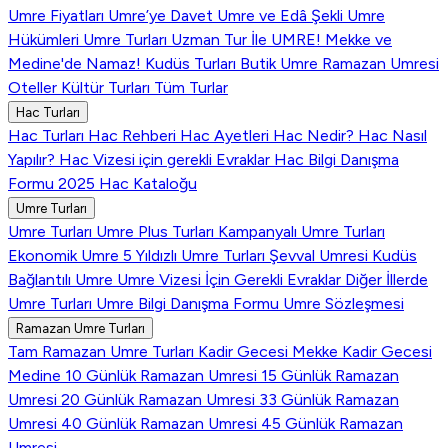
Umre Fiyatları
Umre’ye Davet
Umre ve Edâ Şekli
Umre
Hükümleri
Umre Turları
Uzman Tur İle UMRE!
Mekke ve
Medine'de Namaz!
Kudüs Turları
Butik Umre
Ramazan Umresi
Oteller
Kültür Turları
Tüm Turlar
Hac Turları
Hac Turları
Hac Rehberi
Hac Ayetleri
Hac Nedir?
Hac Nasıl
Yapılır?
Hac Vizesi için gerekli Evraklar
Hac Bilgi Danışma
Formu
2025 Hac Kataloğu
Umre Turları
Umre Turları
Umre Plus Turları
Kampanyalı Umre Turları
Ekonomik Umre
5 Yıldızlı Umre Turları
Şevval Umresi
Kudüs
Bağlantılı Umre
Umre Vizesi İçin Gerekli Evraklar
Diğer İllerde
Umre Turları
Umre Bilgi Danışma Formu
Umre Sözleşmesi
Ramazan Umre Turları
Tam Ramazan Umre Turları
Kadir Gecesi Mekke
Kadir Gecesi
Medine
10 Günlük Ramazan Umresi
15 Günlük Ramazan
Umresi
20 Günlük Ramazan Umresi
33 Günlük Ramazan
Umresi
40 Günlük Ramazan Umresi
45 Günlük Ramazan
Umresi