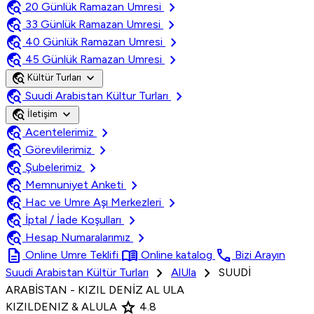
travel_explore
chevron_right
20 Günlük Ramazan Umresi
travel_explore
chevron_right
33 Günlük Ramazan Umresi
travel_explore
chevron_right
40 Günlük Ramazan Umresi
travel_explore
chevron_right
45 Günlük Ramazan Umresi
travel_explore
expand_more
Kültür Turları
travel_explore
chevron_right
Suudi Arabistan Kültur Turları
travel_explore
expand_more
İletişim
travel_explore
chevron_right
Acentelerimiz
travel_explore
chevron_right
Görevlilerimiz
travel_explore
chevron_right
Şubelerimiz
travel_explore
chevron_right
Memnuniyet Anketi
travel_explore
chevron_right
Hac ve Umre Aşı Merkezleri
travel_explore
chevron_right
İptal / İade Koşulları
travel_explore
chevron_right
Hesap Numaralarımız
description
menu_book
call
Online Umre Teklifi
Online katalog
Bizi Arayın
chevron_right
chevron_right
Suudi Arabistan Kültür Turları
AlUla
SUUDİ
ARABİSTAN - KIZIL DENİZ AL ULA
star
KIZILDENIZ & ALULA
4.8