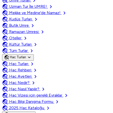
travel_explore
chevron_right
Umre Turları
travel_explore
chevron_right
Uzman Tur İle UMRE!
travel_explore
chevron_right
Mekke ve Medine'de Namaz!
travel_explore
chevron_right
Kudüs Turları
travel_explore
chevron_right
Butik Umre
travel_explore
chevron_right
Ramazan Umresi
travel_explore
chevron_right
Oteller
travel_explore
chevron_right
Kültür Turları
travel_explore
chevron_right
Tüm Turlar
travel_explore
expand_more
Hac Turları
travel_explore
chevron_right
Hac Turları
travel_explore
chevron_right
Hac Rehberi
travel_explore
chevron_right
Hac Ayetleri
travel_explore
chevron_right
Hac Nedir?
travel_explore
chevron_right
Hac Nasıl Yapılır?
travel_explore
chevron_right
Hac Vizesi için gerekli Evraklar
travel_explore
chevron_right
Hac Bilgi Danışma Formu
travel_explore
chevron_right
2025 Hac Kataloğu