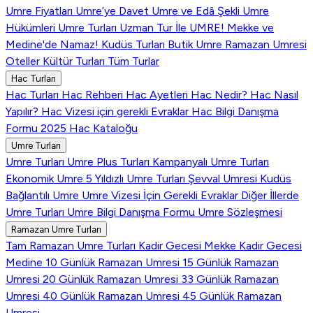
Umre Fiyatları
Umre’ye Davet
Umre ve Edâ Şekli
Umre
Hükümleri
Umre Turları
Uzman Tur İle UMRE!
Mekke ve
Medine'de Namaz!
Kudüs Turları
Butik Umre
Ramazan Umresi
Oteller
Kültür Turları
Tüm Turlar
Hac Turları
Hac Turları
Hac Rehberi
Hac Ayetleri
Hac Nedir?
Hac Nasıl
Yapılır?
Hac Vizesi için gerekli Evraklar
Hac Bilgi Danışma
Formu
2025 Hac Kataloğu
Umre Turları
Umre Turları
Umre Plus Turları
Kampanyalı Umre Turları
Ekonomik Umre
5 Yıldızlı Umre Turları
Şevval Umresi
Kudüs
Bağlantılı Umre
Umre Vizesi İçin Gerekli Evraklar
Diğer İllerde
Umre Turları
Umre Bilgi Danışma Formu
Umre Sözleşmesi
Ramazan Umre Turları
Tam Ramazan Umre Turları
Kadir Gecesi Mekke
Kadir Gecesi
Medine
10 Günlük Ramazan Umresi
15 Günlük Ramazan
Umresi
20 Günlük Ramazan Umresi
33 Günlük Ramazan
Umresi
40 Günlük Ramazan Umresi
45 Günlük Ramazan
Umresi