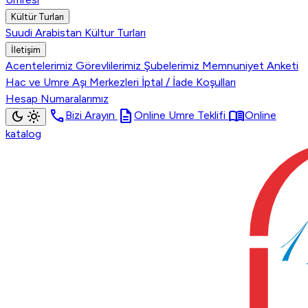
Kültür Turları
Suudi Arabistan Kültur Turları
İletişim
Acentelerimiz
Görevlilerimiz
Şubelerimiz
Memnuniyet Anketi
Hac ve Umre Aşı Merkezleri
İptal / İade Koşulları
Hesap Numaralarımız
call
description
menu_book
dark_mode
light_mode
Bizi Arayın
Online Umre Teklifi
Online
katalog