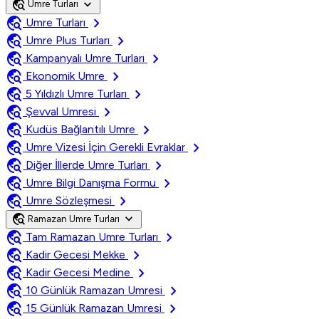
travel_explore
expand_more
Umre Turları
travel_explore
chevron_right
Umre Turları
travel_explore
chevron_right
Umre Plus Turları
travel_explore
chevron_right
Kampanyalı Umre Turları
travel_explore
chevron_right
Ekonomik Umre
travel_explore
chevron_right
5 Yıldızlı Umre Turları
travel_explore
chevron_right
Şevval Umresi
travel_explore
chevron_right
Kudüs Bağlantılı Umre
travel_explore
chevron_right
Umre Vizesi İçin Gerekli Evraklar
travel_explore
chevron_right
Diğer İllerde Umre Turları
travel_explore
chevron_right
Umre Bilgi Danışma Formu
travel_explore
chevron_right
Umre Sözleşmesi
travel_explore
expand_more
Ramazan Umre Turları
travel_explore
chevron_right
Tam Ramazan Umre Turları
travel_explore
chevron_right
Kadir Gecesi Mekke
travel_explore
chevron_right
Kadir Gecesi Medine
travel_explore
chevron_right
10 Günlük Ramazan Umresi
travel_explore
chevron_right
15 Günlük Ramazan Umresi