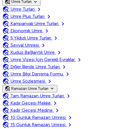
travel_explore
expand_more
Umre Turları
travel_explore
chevron_right
Umre Turları
travel_explore
chevron_right
Umre Plus Turları
travel_explore
chevron_right
Kampanyalı Umre Turları
travel_explore
chevron_right
Ekonomik Umre
travel_explore
chevron_right
5 Yıldızlı Umre Turları
travel_explore
chevron_right
Şevval Umresi
travel_explore
chevron_right
Kudüs Bağlantılı Umre
travel_explore
chevron_right
Umre Vizesi İçin Gerekli Evraklar
travel_explore
chevron_right
Diğer İllerde Umre Turları
travel_explore
chevron_right
Umre Bilgi Danışma Formu
travel_explore
chevron_right
Umre Sözleşmesi
travel_explore
expand_more
Ramazan Umre Turları
travel_explore
chevron_right
Tam Ramazan Umre Turları
travel_explore
chevron_right
Kadir Gecesi Mekke
travel_explore
chevron_right
Kadir Gecesi Medine
travel_explore
chevron_right
10 Günlük Ramazan Umresi
travel_explore
chevron_right
15 Günlük Ramazan Umresi