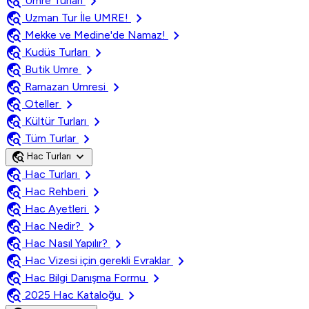
travel_explore
chevron_right
Umre Turları
travel_explore
chevron_right
Uzman Tur İle UMRE!
travel_explore
chevron_right
Mekke ve Medine'de Namaz!
travel_explore
chevron_right
Kudüs Turları
travel_explore
chevron_right
Butik Umre
travel_explore
chevron_right
Ramazan Umresi
travel_explore
chevron_right
Oteller
travel_explore
chevron_right
Kültür Turları
travel_explore
chevron_right
Tüm Turlar
travel_explore
expand_more
Hac Turları
travel_explore
chevron_right
Hac Turları
travel_explore
chevron_right
Hac Rehberi
travel_explore
chevron_right
Hac Ayetleri
travel_explore
chevron_right
Hac Nedir?
travel_explore
chevron_right
Hac Nasıl Yapılır?
travel_explore
chevron_right
Hac Vizesi için gerekli Evraklar
travel_explore
chevron_right
Hac Bilgi Danışma Formu
travel_explore
chevron_right
2025 Hac Kataloğu