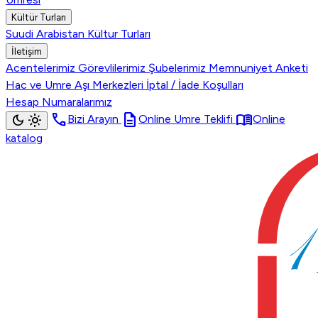
Kültür Turları
Suudi Arabistan Kültur Turları
İletişim
Acentelerimiz
Görevlilerimiz
Şubelerimiz
Memnuniyet Anketi
Hac ve Umre Aşı Merkezleri
İptal / İade Koşulları
Hesap Numaralarımız
call
description
menu_book
dark_mode
light_mode
Bizi Arayın
Online Umre Teklifi
Online
katalog