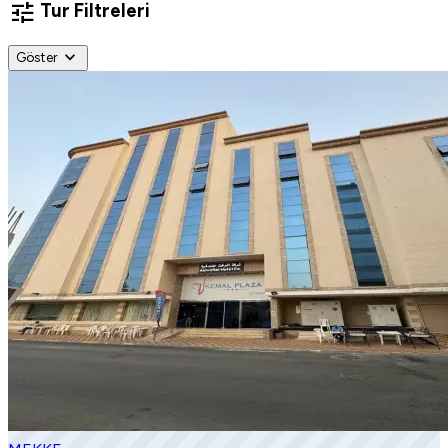
tune
Tur Filtreleri
expand_more
Göster