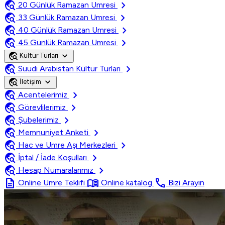
travel_explore
chevron_right
20 Günlük Ramazan Umresi
travel_explore
chevron_right
33 Günlük Ramazan Umresi
travel_explore
chevron_right
40 Günlük Ramazan Umresi
travel_explore
chevron_right
45 Günlük Ramazan Umresi
travel_explore
expand_more
Kültür Turları
travel_explore
chevron_right
Suudi Arabistan Kültur Turları
travel_explore
expand_more
İletişim
travel_explore
chevron_right
Acentelerimiz
travel_explore
chevron_right
Görevlilerimiz
travel_explore
chevron_right
Şubelerimiz
travel_explore
chevron_right
Memnuniyet Anketi
travel_explore
chevron_right
Hac ve Umre Aşı Merkezleri
travel_explore
chevron_right
İptal / İade Koşulları
travel_explore
chevron_right
Hesap Numaralarımız
description
menu_book
call
Online Umre Teklifi
Online katalog
Bizi Arayın