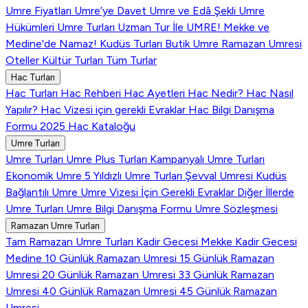
Umre Fiyatları
Umre’ye Davet
Umre ve Edâ Şekli
Umre
Hükümleri
Umre Turları
Uzman Tur İle UMRE!
Mekke ve
Medine'de Namaz!
Kudüs Turları
Butik Umre
Ramazan Umresi
Oteller
Kültür Turları
Tüm Turlar
Hac Turları
Hac Turları
Hac Rehberi
Hac Ayetleri
Hac Nedir?
Hac Nasıl
Yapılır?
Hac Vizesi için gerekli Evraklar
Hac Bilgi Danışma
Formu
2025 Hac Kataloğu
Umre Turları
Umre Turları
Umre Plus Turları
Kampanyalı Umre Turları
Ekonomik Umre
5 Yıldızlı Umre Turları
Şevval Umresi
Kudüs
Bağlantılı Umre
Umre Vizesi İçin Gerekli Evraklar
Diğer İllerde
Umre Turları
Umre Bilgi Danışma Formu
Umre Sözleşmesi
Ramazan Umre Turları
Tam Ramazan Umre Turları
Kadir Gecesi Mekke
Kadir Gecesi
Medine
10 Günlük Ramazan Umresi
15 Günlük Ramazan
Umresi
20 Günlük Ramazan Umresi
33 Günlük Ramazan
Umresi
40 Günlük Ramazan Umresi
45 Günlük Ramazan
Umresi