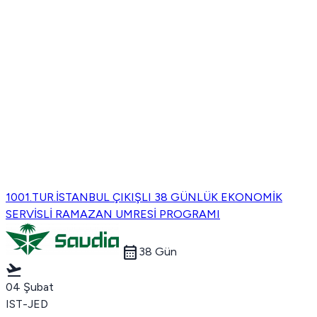
1001.TUR.İSTANBUL ÇIKIŞLI 38 GÜNLÜK EKONOMİK
SERVİSLİ RAMAZAN UMRESİ PROGRAMI
calendar_month
38 Gün
flight_takeoff
04 Şubat
IST-JED