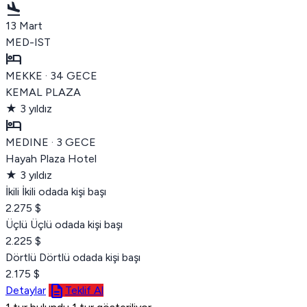
flight_land
13 Mart
MED-IST
hotel
MEKKE
· 34 GECE
KEMAL PLAZA
★
3 yıldız
hotel
MEDINE
· 3 GECE
Hayah Plaza Hotel
★
3 yıldız
İkili
İkili odada kişi başı
2.275 $
Üçlü
Üçlü odada kişi başı
2.225 $
Dörtlü
Dörtlü odada kişi başı
2.175 $
description
Detaylar
Teklif Al