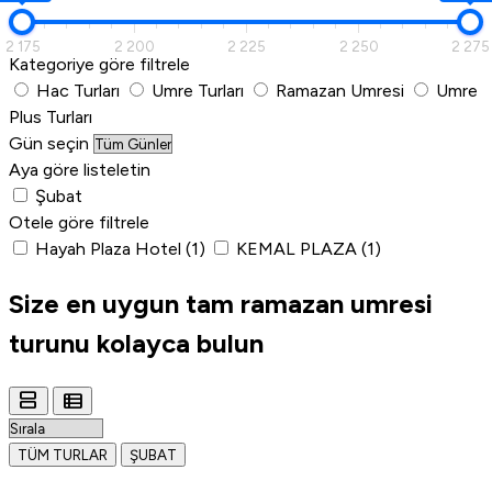
2 175
2 200
2 225
2 250
2 275
Kategoriye göre filtrele
Hac Turları
Umre Turları
Ramazan Umresi
Umre
Plus Turları
Gün seçin
Aya göre listeletin
Şubat
Otele göre filtrele
Hayah Plaza Hotel
(1)
KEMAL PLAZA
(1)
Size en uygun
tam ramazan umresi
turunu
kolayca bulun
view_agenda
view_list
TÜM TURLAR
ŞUBAT