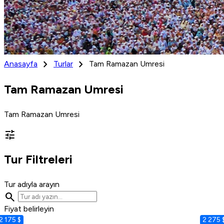
chevron_right
chevron_right
Anasayfa
Turlar
Tam Ramazan Umresi
Tam Ramazan Umresi
Tam Ramazan Umresi
tune
Tur Filtreleri
Tur adıyla arayın
search
Fiyat belirleyin
2 175 $
2 275 