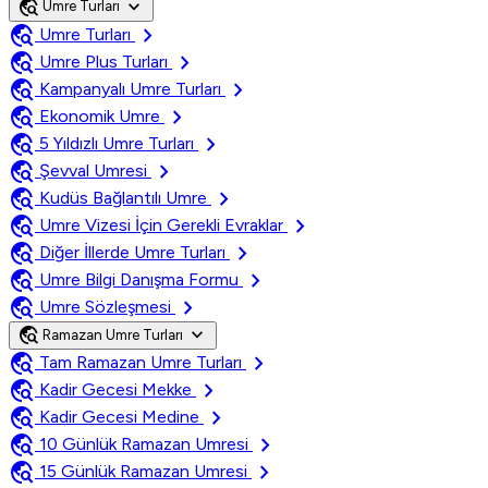
travel_explore
expand_more
Umre Turları
travel_explore
chevron_right
Umre Turları
travel_explore
chevron_right
Umre Plus Turları
travel_explore
chevron_right
Kampanyalı Umre Turları
travel_explore
chevron_right
Ekonomik Umre
travel_explore
chevron_right
5 Yıldızlı Umre Turları
travel_explore
chevron_right
Şevval Umresi
travel_explore
chevron_right
Kudüs Bağlantılı Umre
travel_explore
chevron_right
Umre Vizesi İçin Gerekli Evraklar
travel_explore
chevron_right
Diğer İllerde Umre Turları
travel_explore
chevron_right
Umre Bilgi Danışma Formu
travel_explore
chevron_right
Umre Sözleşmesi
travel_explore
expand_more
Ramazan Umre Turları
travel_explore
chevron_right
Tam Ramazan Umre Turları
travel_explore
chevron_right
Kadir Gecesi Mekke
travel_explore
chevron_right
Kadir Gecesi Medine
travel_explore
chevron_right
10 Günlük Ramazan Umresi
travel_explore
chevron_right
15 Günlük Ramazan Umresi