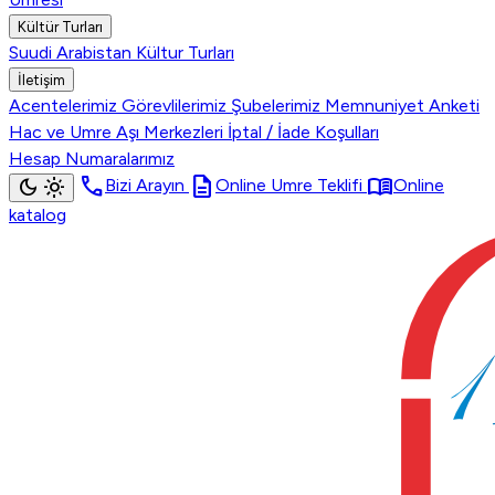
Kültür Turları
Suudi Arabistan Kültur Turları
İletişim
Acentelerimiz
Görevlilerimiz
Şubelerimiz
Memnuniyet Anketi
Hac ve Umre Aşı Merkezleri
İptal / İade Koşulları
Hesap Numaralarımız
call
description
menu_book
dark_mode
light_mode
Bizi Arayın
Online Umre Teklifi
Online
katalog