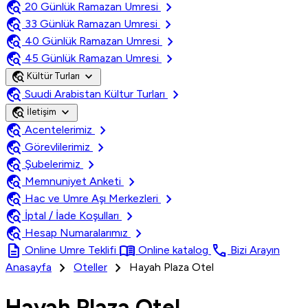
travel_explore
chevron_right
20 Günlük Ramazan Umresi
travel_explore
chevron_right
33 Günlük Ramazan Umresi
travel_explore
chevron_right
40 Günlük Ramazan Umresi
travel_explore
chevron_right
45 Günlük Ramazan Umresi
travel_explore
expand_more
Kültür Turları
travel_explore
chevron_right
Suudi Arabistan Kültur Turları
travel_explore
expand_more
İletişim
travel_explore
chevron_right
Acentelerimiz
travel_explore
chevron_right
Görevlilerimiz
travel_explore
chevron_right
Şubelerimiz
travel_explore
chevron_right
Memnuniyet Anketi
travel_explore
chevron_right
Hac ve Umre Aşı Merkezleri
travel_explore
chevron_right
İptal / İade Koşulları
travel_explore
chevron_right
Hesap Numaralarımız
description
menu_book
call
Online Umre Teklifi
Online katalog
Bizi Arayın
chevron_right
chevron_right
Anasayfa
Oteller
Hayah Plaza Otel
Hayah Plaza Otel