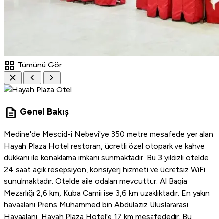
grid_view
Tümünü Gör
close
chevron_left
chevron_right
description
Genel Bakış
Medine'de Mescid-i Nebevi'ye 350 metre mesafede yer alan
Hayah Plaza Hotel restoran, ücretli özel otopark ve kahve
dükkanı ile konaklama imkanı sunmaktadır. Bu 3 yıldızlı otelde
24 saat açık resepsiyon, konsiyerj hizmeti ve ücretsiz WiFi
sunulmaktadır. Otelde aile odaları mevcuttur. Al Baqia
Mezarlığı 2,6 km, Kuba Camii ise 3,6 km uzaklıktadır. En yakın
havaalanı Prens Muhammed bin Abdülaziz Uluslararası
Havaalanı, Hayah Plaza Hotel'e 17 km mesafededir. Bu,