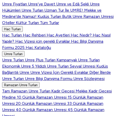
Umre Fiyatları
Umre’ye Davet
Umre ve Edâ Şekli
Umre
Hükümleri
Umre Turları
Uzman Tur İle UMRE!
Mekke ve
Medine'de Namaz!
Kudüs Turları
Butik Umre
Ramazan Umresi
Oteller
Kültür Turları
Tüm Turlar
Hac Turları
Hac Turları
Hac Rehberi
Hac Ayetleri
Hac Nedir?
Hac Nasıl
Yapılır?
Hac Vizesi için gerekli Evraklar
Hac Bilgi Danışma
Formu
2025 Hac Kataloğu
Umre Turları
Umre Turları
Umre Plus Turları
Kampanyalı Umre Turları
Ekonomik Umre
5 Yıldızlı Umre Turları
Şevval Umresi
Kudüs
Bağlantılı Umre
Umre Vizesi İçin Gerekli Evraklar
Diğer İllerde
Umre Turları
Umre Bilgi Danışma Formu
Umre Sözleşmesi
Ramazan Umre Turları
Tam Ramazan Umre Turları
Kadir Gecesi Mekke
Kadir Gecesi
Medine
10 Günlük Ramazan Umresi
15 Günlük Ramazan
Umresi
20 Günlük Ramazan Umresi
33 Günlük Ramazan
Umresi
40 Günlük Ramazan Umresi
45 Günlük Ramazan
Umresi