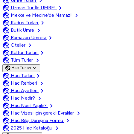
travel_explore
chevron_right
Umre Turları
travel_explore
chevron_right
Uzman Tur İle UMRE!
travel_explore
chevron_right
Mekke ve Medine'de Namaz!
travel_explore
chevron_right
Kudüs Turları
travel_explore
chevron_right
Butik Umre
travel_explore
chevron_right
Ramazan Umresi
travel_explore
chevron_right
Oteller
travel_explore
chevron_right
Kültür Turları
travel_explore
chevron_right
Tüm Turlar
travel_explore
expand_more
Hac Turları
travel_explore
chevron_right
Hac Turları
travel_explore
chevron_right
Hac Rehberi
travel_explore
chevron_right
Hac Ayetleri
travel_explore
chevron_right
Hac Nedir?
travel_explore
chevron_right
Hac Nasıl Yapılır?
travel_explore
chevron_right
Hac Vizesi için gerekli Evraklar
travel_explore
chevron_right
Hac Bilgi Danışma Formu
travel_explore
chevron_right
2025 Hac Kataloğu