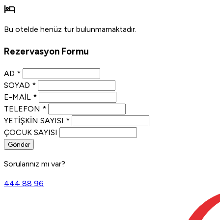
hotel
Bu otelde henüz tur bulunmamaktadır.
Rezervasyon Formu
AD
*
SOYAD
*
E-MAIL
*
TELEFON
*
YETIŞKIN SAYISI
*
ÇOCUK SAYISI
Gönder
Sorularınız mı var?
444 88 96