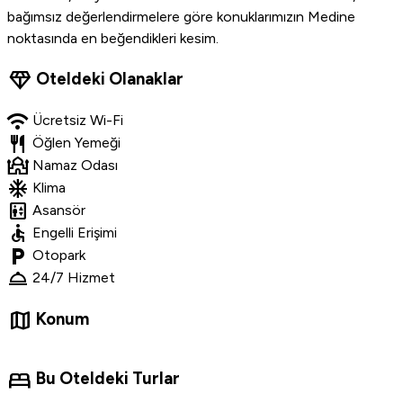
bağımsız değerlendirmelere göre konuklarımızın Medine
noktasında en beğendikleri kesim.
diamond
Oteldeki Olanaklar
wifi
Ücretsiz Wi-Fi
restaurant
Öğlen Yemeği
mosque
Namaz Odası
ac_unit
Klima
elevator
Asansör
accessible
Engelli Erişimi
local_parking
Otopark
room_service
24/7 Hizmet
map
Konum
bed
Bu Oteldeki Turlar