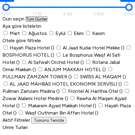
1 275
1 719
2 163
2 606
3 050
Gün seçin
Aya göre listeletin
Mart
Ağustos
Eylül
Ekim
Kasım
Otele göre filtrele
Hayah Plaza Hotel
()
Al Jaad Kudai Hotel Mekke
()
BOSPHORUS HOTEL
()
Le Bosphorus Waqf Al Safi
Hotel
()
Al Safwah Orchid Hotel
()
Rotana Jabal
Omar Makkah
()
ANJUM MAKKAH HOTEL
()
PULLMAN ZAMZAM TOWER
()
SWİSS AL MAQAM
()
AL JAAD MAHBAS HOTEL EKONOMİK SERVİSLİ
()
Pullman Zamzam Madina
()
Frontel Al Harithia Otel
()
Zowar Alalami Hotel Medine
()
Rawha Al Maqam Ajyad
Hotel
()
Makarem Ajyad Makkah Hotel
()
Hayah Plaza
Otel
()
Waqf Outhman Bin Affan Hotel
()
Aktif Filtreler
Tümünü Temizle
Umre Turları