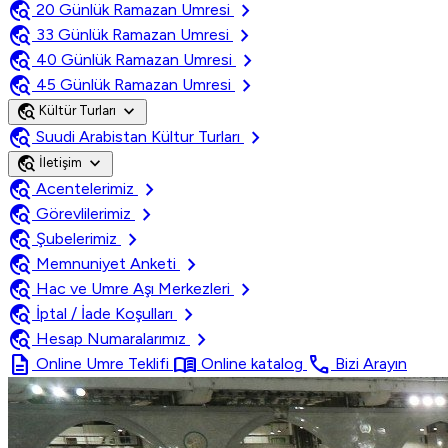
travel_explore
chevron_right
20 Günlük Ramazan Umresi
travel_explore
chevron_right
33 Günlük Ramazan Umresi
travel_explore
chevron_right
40 Günlük Ramazan Umresi
travel_explore
chevron_right
45 Günlük Ramazan Umresi
travel_explore
expand_more
Kültür Turları
travel_explore
chevron_right
Suudi Arabistan Kültur Turları
travel_explore
expand_more
İletişim
travel_explore
chevron_right
Acentelerimiz
travel_explore
chevron_right
Görevlilerimiz
travel_explore
chevron_right
Şubelerimiz
travel_explore
chevron_right
Memnuniyet Anketi
travel_explore
chevron_right
Hac ve Umre Aşı Merkezleri
travel_explore
chevron_right
İptal / İade Koşulları
travel_explore
chevron_right
Hesap Numaralarımız
description
menu_book
call
Online Umre Teklifi
Online katalog
Bizi Arayın