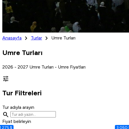
chevron_right
chevron_right
Anasayfa
Turlar
Umre Turları
Umre Turları
2026 - 2027 Umre Turları - Umre Fiyatları
tune
Tur Filtreleri
Tur adıyla arayın
search
Fiyat belirleyin
1 275 $
3 050 